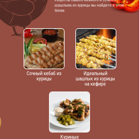
Рецепты самого нежного и сочного
шашлыка из курицы вы найдете в этом
блоке.
Сочный кебаб из
Идеальный
курицы
шашлык из курицы
на кефире
Куриные