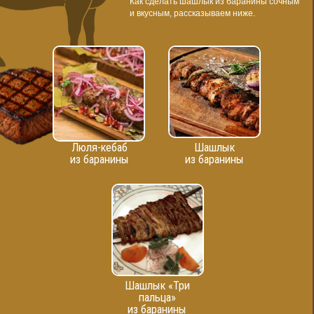
Как сделать шашлык из баранины сочным
и вкусным, рассказываем ниже.
Люля-кебаб
Шашлык
из баранины
из баранины
Шашлык «Три
пальца»
из баранины