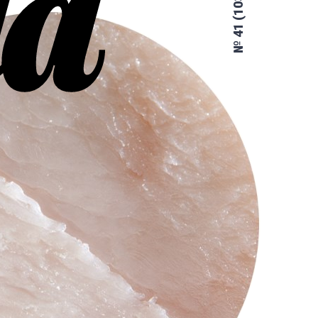
№ 41 (103)
 всё