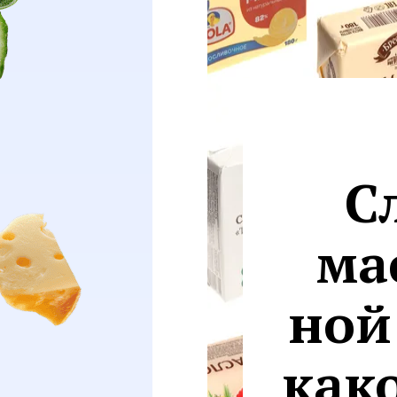
С
ма
ной
как