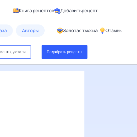
Книга рецептов
Добавить
рецепт
аза
Авторы
Золотая тысяча
Отзывы
иенты, детали
Подобрать рецепты
ПРИГОТОВЛЕНИЯ
етод
Рецепты из
пты шефов
ресторанов