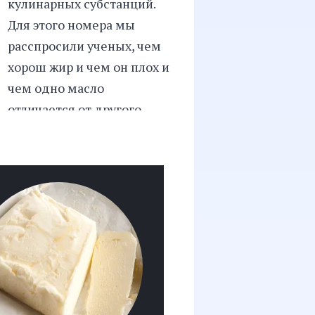
кулинарных субстанций.
Для этого номера мы
расспросили ученых, чем
хорош жир и чем он плох и
чем одно масло
отличается от другого,
продегустировали разное
сливочное масло,
расспросили поваров, как
использовать разные
растительные масла и
курдючный жир. Гид по
салу в номере тоже есть,
как без него.
— Роман Лошманов