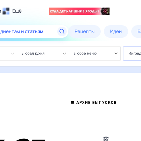
и
Ещё
Почта
едиентам и статьям
Рецепты
Идеи
Б
ых
Поиск
Погода
Любая кухня
Любое меню
Ингред
ТВ-программа
ИСКЛЮЧИТЬ ИНГРЕДИЕНТЫ
МЕТОДЫ 
ды
Любой м
ии
АРХИВ ВЫПУСКОВ
Помощь
рецепты
Видеорецепты
Рецепты с историей
Реце