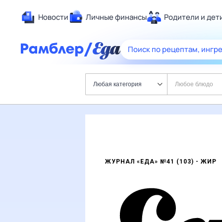
Новости
Личные финансы
Родители и дет
Здоровье
Поиск по рецептам, ингр
Развлечения и отд
Дом и уют
Любая категория
Любое блюдо
Спорт
Карьера
ВКЛЮЧИТЬ ИНГРЕДИЕНТЫ
Авто
Технологии и трен
Жизненные ситуац
ЖУРНАЛ «ЕДА» №41 (103) - ЖИР
Сберегаем вместе
ПОПУЛЯРНЫЕ ИНГРЕДИЕНТЫ
Еда
ТИП РЕЦЕПТА
Гороскопы
Проверено «Едой»
Пошаговые 