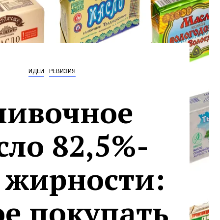
ИДЕИ
РЕВИЗИЯ
ливочное
сло 82,5%-
 жирности:
ое покупать