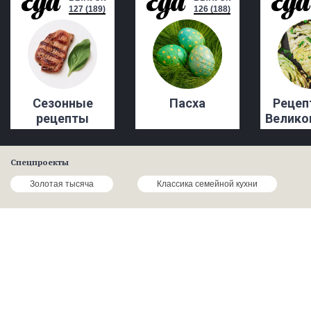
127 (189)
126 (188)
Сезонные
Пасха
Рецеп
рецепты
Велико
Спецпроекты
Золотая тысяча
Классика семейной кухни