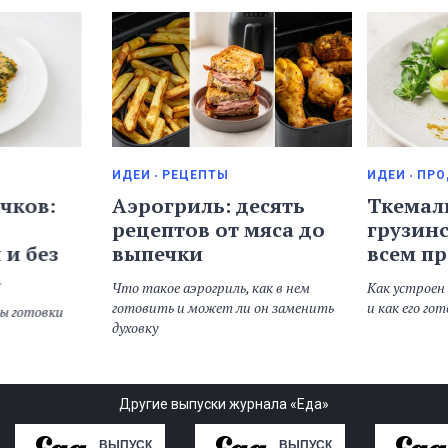
ИДЕИ
РЕЦЕПТЫ
ИДЕИ
ПРО
чков:
Аэрогриль: десять
Ткемали
рецептов от мяса до
грузинс
 и без
выпечки
всем п
а
Что такое аэрогриль, как в нем
Как устроен 
готовить и может ли он заменить
и как его го
ы готовки
духовку
Другие выпуски журнала «Еда»
ВЫПУСК
ВЫПУСК