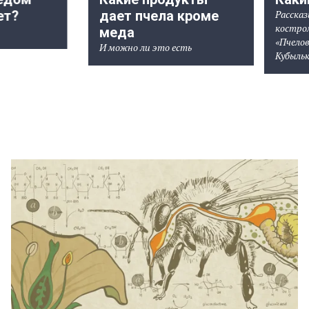
ет?
дает пчела кроме
Расска
костро
меда
«Пчело
И можно ли это есть
Кубыль