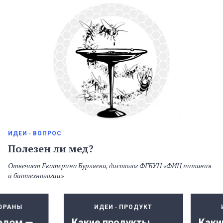
ИДЕИ
ВОПРОС
Полезен ли мед?
Отвечает Екатерина Бурляева, диетолог ФГБУН «ФИЦ питания
и биотехнологии»
ОРАНЫ
ИДЕИ
ПРОДУКТ
едом —
Какие продукты
Каки